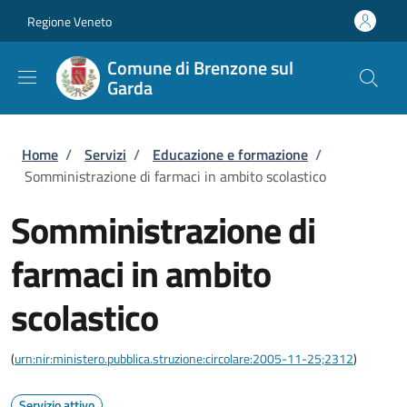
Salta al contenuto principale
Skip to footer content
Regione Veneto
Comune di Brenzone sul
Garda
Briciole di pane
Home
/
Servizi
/
Educazione e formazione
/
Somministrazione di farmaci in ambito scolastico
Somministrazione di
farmaci in ambito
scolastico
(
urn:nir:ministero.pubblica.struzione:circolare:2005-11-25;2312
)
Servizio attivo