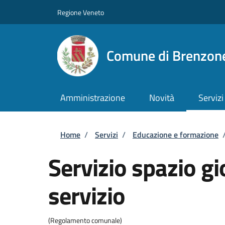
Salta al contenuto principale
Skip to footer content
Regione Veneto
Comune di Brenzone
Amministrazione
Novità
Servizi
Briciole di pane
Home
/
Servizi
/
Educazione e formazione
Servizio spazio gi
servizio
(Regolamento comunale)