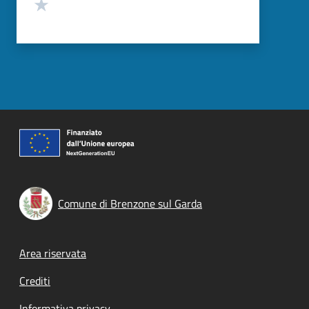
Valuta 1 stelle su 5
Comune di Brenzone sul Garda
Footer menu
Area riservata
Crediti
Informativa privacy