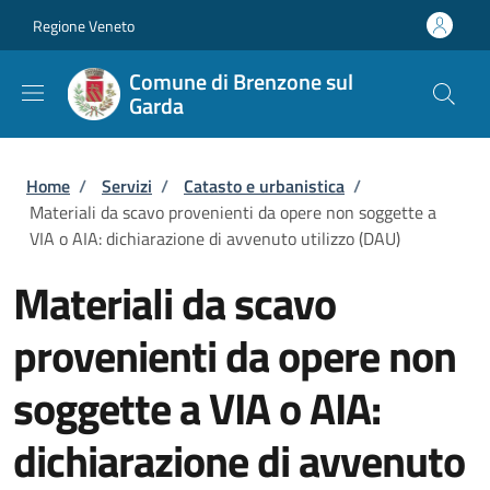
Salta al contenuto principale
Skip to footer content
Regione Veneto
Comune di Brenzone sul
Garda
Briciole di pane
Home
/
Servizi
/
Catasto e urbanistica
/
Materiali da scavo provenienti da opere non soggette a
VIA o AIA: dichiarazione di avvenuto utilizzo (DAU)
Materiali da scavo
provenienti da opere non
soggette a VIA o AIA:
dichiarazione di avvenuto