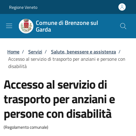
Salta al contenuto principale
Skip to footer content
Regione Veneto
Comune di Brenzone sul
Garda
Briciole di pane
Home
/
Servizi
/
Salute, benessere e assistenza
/
Accesso al servizio di trasporto per anziani e persone con
disabilità
Accesso al servizio di
trasporto per anziani e
persone con disabilità
(Regolamento comunale)