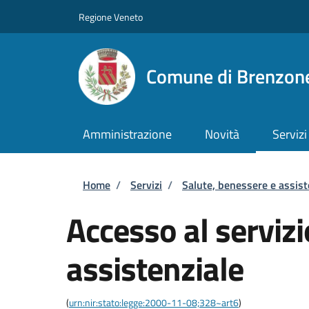
Salta al contenuto principale
Skip to footer content
Regione Veneto
Comune di Brenzone
Amministrazione
Novità
Servizi
Briciole di pane
Home
/
Servizi
/
Salute, benessere e assis
Accesso al servizi
assistenziale
(
urn:nir:stato:legge:2000-11-08;328~art6
)