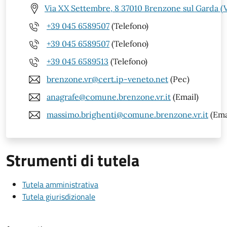
Via XX Settembre, 8 37010 Brenzone sul Garda (
+39 045 6589507
(Telefono)
+39 045 6589507
(Telefono)
+39 045 6589513
(Telefono)
brenzone.vr@cert.ip-veneto.net
(Pec)
anagrafe@comune.brenzone.vr.it
(Email)
massimo.brighenti@comune.brenzone.vr.it
(Ema
Strumenti di tutela
Tutela amministrativa
Tutela giurisdizionale