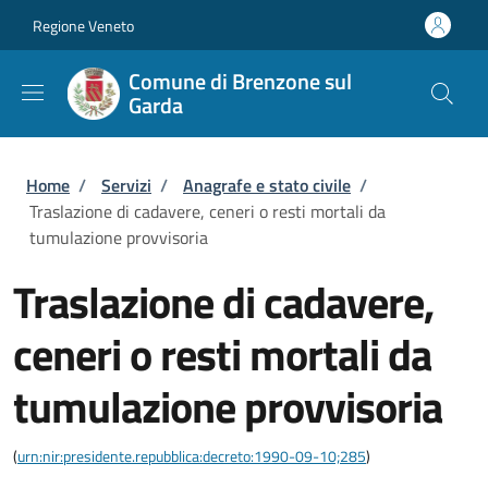
Salta al contenuto principale
Skip to footer content
Regione Veneto
Comune di Brenzone sul
Garda
Briciole di pane
Home
/
Servizi
/
Anagrafe e stato civile
/
Traslazione di cadavere, ceneri o resti mortali da
tumulazione provvisoria
Traslazione di cadavere,
ceneri o resti mortali da
tumulazione provvisoria
(
urn:nir:presidente.repubblica:decreto:1990-09-10;285
)