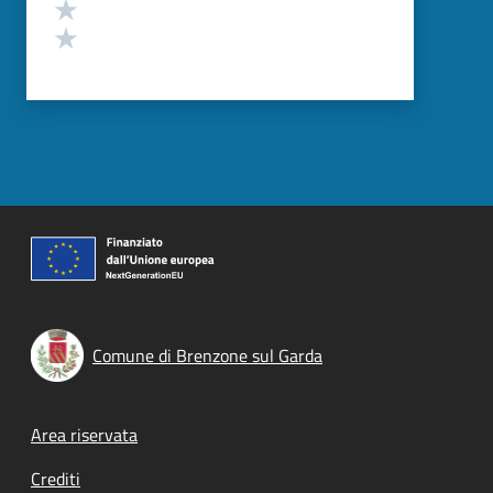
Valuta 2 stelle su 5
Valuta 1 stelle su 5
Comune di Brenzone sul Garda
Footer menu
Area riservata
Crediti