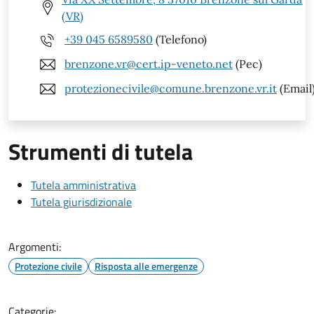
(VR)
+39 045 6589580
(Telefono)
brenzone.vr@cert.ip-veneto.net
(Pec)
protezionecivile@comune.brenzone.vr.it
(Email
Strumenti di tutela
Tutela amministrativa
Tutela giurisdizionale
Argomenti:
Protezione civile
Risposta alle emergenze
Categorie: