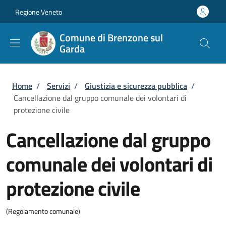
Salta al contenuto principale
Skip to footer content
Regione Veneto
Comune di Brenzone sul
Garda
Briciole di pane
Home
/
Servizi
/
Giustizia e sicurezza pubblica
/
Cancellazione dal gruppo comunale dei volontari di
protezione civile
Cancellazione dal gruppo
comunale dei volontari di
protezione civile
(Regolamento comunale)