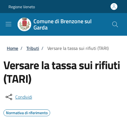
Salta al contenuto principale
Skip to footer content
Regione Veneto
Comune di Brenzone sul
Garda
Briciole di pane
Home
/
Tributi
/
Versare la tassa sui rifiuti (TARI)
Versare la tassa sui rifiuti
(TARI)
Condividi
Normativa di riferimento