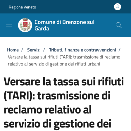
Salta al contenuto principale
Skip to footer content
Regione Veneto
Comune di Brenzone sul
Garda
Briciole di pane
Home
/
Servizi
/
Tributi, finanze e contravvenzioni
/
Versare la tassa sui rifiuti (TARI): trasmissione di reclamo
relativo al servizio di gestione dei rifiuti urbani
Versare la tassa sui rifiuti
(TARI): trasmissione di
reclamo relativo al
servizio di gestione dei