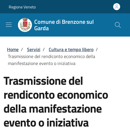
Salta al contenuto principale
Skip to footer content
Regione Veneto
Comune di Brenzone sul
Garda
Briciole di pane
Home
/
Servizi
/
Cultura e tempo libero
/
Trasmissione del rendiconto economico della
manifestazione evento o iniziativa
Trasmissione del
rendiconto economico
della manifestazione
evento o iniziativa