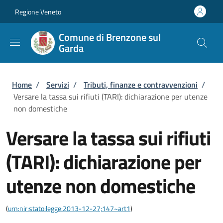
Salta al contenuto principale
Skip to footer content
Regione Veneto
Comune di Brenzone sul
Garda
Briciole di pane
Home
/
Servizi
/
Tributi, finanze e contravvenzioni
/
Versare la tassa sui rifiuti (TARI): dichiarazione per utenze
non domestiche
Versare la tassa sui rifiuti
(TARI): dichiarazione per
utenze non domestiche
(
urn:nir:stato:legge:2013-12-27;147~art1
)