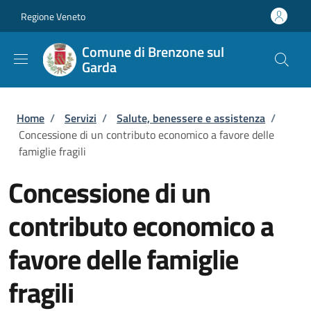
Salta al contenuto principale
Skip to footer content
Regione Veneto
Comune di Brenzone sul
Garda
Briciole di pane
Home
/
Servizi
/
Salute, benessere e assistenza
/
Concessione di un contributo economico a favore delle
famiglie fragili
Concessione di un
contributo economico a
favore delle famiglie
fragili