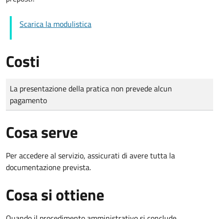
Scarica la modulistica
Costi
Tipo di pagamento
Importo
La presentazione della pratica non prevede alcun
pagamento
Cosa serve
Per accedere al servizio, assicurati di avere tutta la
documentazione prevista.
Cosa si ottiene
Quando il procedimento amministrativo si conclude