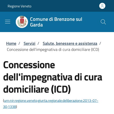
Salta al contenuto principale
Skip to footer content
Regione Veneto
Comune di Brenzone sul
Garda
Briciole di pane
Home
/
Servizi
/
Salute, benessere e assistenza
/
Concessione dell'impegnativa di cura domiciliare (ICD)
Concessione
dell'impegnativa di cura
domiciliare (ICD)
(
urn:nir:regione.veneto;giunta.regionale:deliberazione:2013-07-
30;1338
)