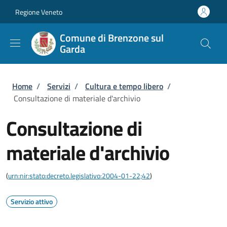
Salta al contenuto principale
Skip to footer content
Regione Veneto
Comune di Brenzone sul
Garda
Briciole di pane
Home
/
Servizi
/
Cultura e tempo libero
/
Consultazione di materiale d'archivio
Consultazione di
materiale d'archivio
(
urn:nir:stato:decreto.legislativo:2004-01-22;42
)
Servizio attivo