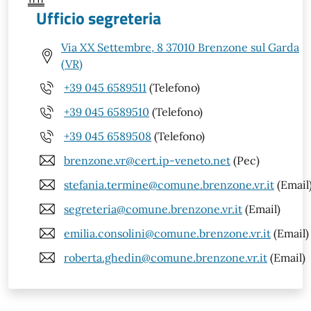
Ufficio segreteria
Via XX Settembre, 8 37010 Brenzone sul Garda
(VR)
+39 045 6589511
(Telefono)
+39 045 6589510
(Telefono)
+39 045 6589508
(Telefono)
brenzone.vr@cert.ip-veneto.net
(Pec)
stefania.termine@comune.brenzone.vr.it
(Email
segreteria@comune.brenzone.vr.it
(Email)
emilia.consolini@comune.brenzone.vr.it
(Email)
roberta.ghedin@comune.brenzone.vr.it
(Email)