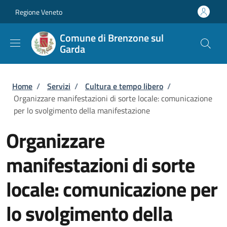
Salta al contenuto principale
Skip to footer content
Regione Veneto
Comune di Brenzone sul
Garda
Briciole di pane
Home
/
Servizi
/
Cultura e tempo libero
/
Organizzare manifestazioni di sorte locale: comunicazione
per lo svolgimento della manifestazione
Organizzare
manifestazioni di sorte
locale: comunicazione per
lo svolgimento della