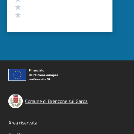
Valuta 2 stelle su 5
Valuta 1 stelle su 5
Comune di Brenzone sul Garda
Footer menu
Area riservata