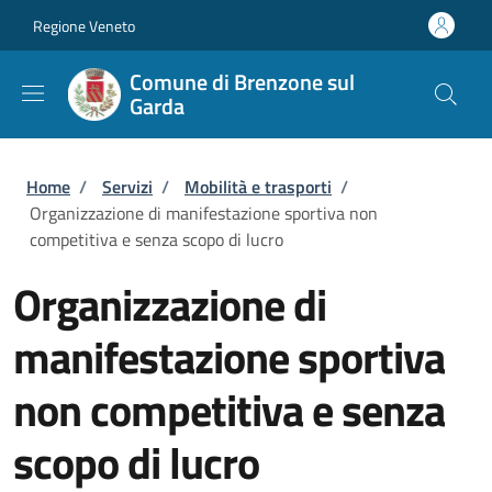
Salta al contenuto principale
Skip to footer content
Regione Veneto
Comune di Brenzone sul
Garda
Briciole di pane
Home
/
Servizi
/
Mobilità e trasporti
/
Organizzazione di manifestazione sportiva non
competitiva e senza scopo di lucro
Organizzazione di
manifestazione sportiva
non competitiva e senza
scopo di lucro